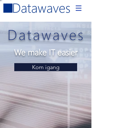
Datawaves
We make IT easier
Kom igang