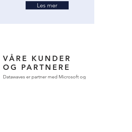
Les mer
VÅRE KUNDER
OG PARTNERE
Datawaves er partner med Microsoft og
sertifisert leverandør på implementering
av disse og andre løsninger.